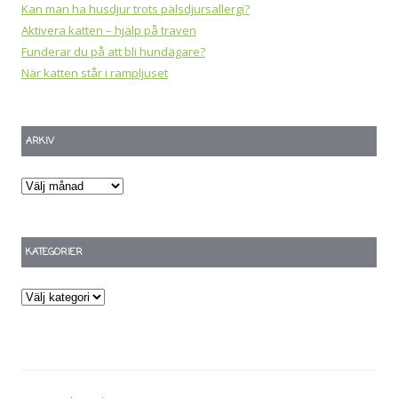
Kan man ha husdjur trots pälsdjursallergi?
Aktivera katten – hjälp på traven
Funderar du på att bli hundägare?
När katten står i rampljuset
ARKIV
Arkiv
KATEGORIER
Kategorier