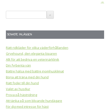
→
SENASTE INLÄGGEN
Rätt ridkläder för olika väderförhållanden
Gryehound, den eleganta löparen
Allt för att bedriva en veterinärklinik
Din fyrbenta vän
Bättre hälsa med bättre inomhusklimat
Börja att träna med din hund
Rätt foder till din hund
Valet av husdjur
Prova på hästridning
Att tänka på som blivande hundägare
För dig med intresse för häst